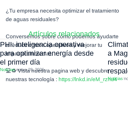
¿Tu empresa necesita optimizar el tratamiento
de aguas residuales?
Artículos relacionados
Conversemos sobre cómo podemos ayudarte
PHI: inteligencia operativa
Climat
a reducir costos operativos y mejorar tu
para optimizar energía desde
a Maga
impacto ambiental.
el primer día
residu
respal
Noticias
/
enero 28, 2026
💻♻️ Vista nuestra pagina web y descubre
Noticias
/
n
nuestras tecnología :
https://lnkd.in/eM_rznu4